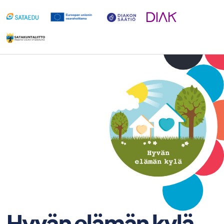
Siirry
sisältöön
Hyvän elämän kylä