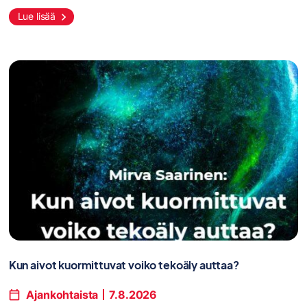
Lue lisää
Kun aivot kuormittuvat voiko tekoäly auttaa?
Ajankohtaista
7.8.2026