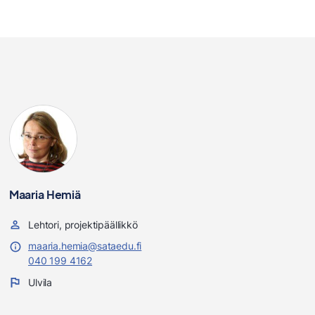
Maaria Hemiä
Lehtori, projektipäällikkö
maaria.hemia@sataedu.fi
040 199 4162
Ulvila