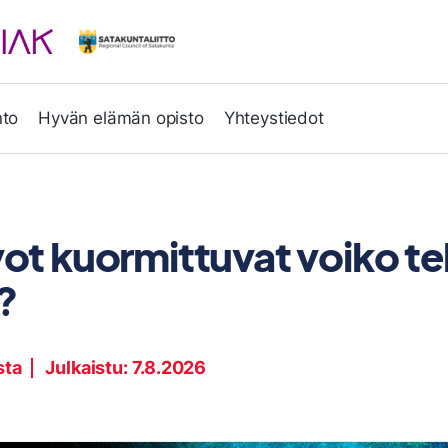
nto
Hyvän elämän opisto
Yhteystiedot
vot kuormittuvat voiko t
?
sta
Julkaistu:
7.8.2026