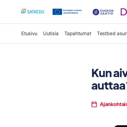
Siirry
sisältöön
Etusivu
Uutisia
Tapahtumat
Testbed asu
Kun ai
auttaa
Ajankohtai