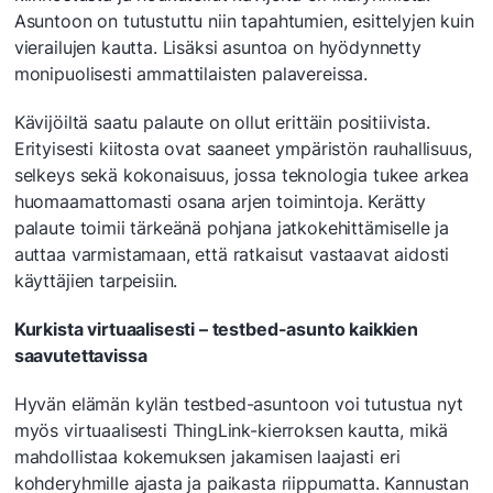
Asuntoon on tutustuttu niin tapahtumien, esittelyjen kuin
vierailujen kautta. Lisäksi asuntoa on hyödynnetty
monipuolisesti ammattilaisten palavereissa.
Kävijöiltä saatu palaute on ollut erittäin positiivista.
Erityisesti kiitosta ovat saaneet ympäristön rauhallisuus,
selkeys sekä kokonaisuus, jossa teknologia tukee arkea
huomaamattomasti osana arjen toimintoja. Kerätty
palaute toimii tärkeänä pohjana jatkokehittämiselle ja
auttaa varmistamaan, että ratkaisut vastaavat aidosti
käyttäjien tarpeisiin.
Kurkista virtuaalisesti – testbed-asunto kaikkien
saavutettavissa
Hyvän elämän kylän testbed-asuntoon voi tutustua nyt
myös virtuaalisesti ThingLink-kierroksen kautta, mikä
mahdollistaa kokemuksen jakamisen laajasti eri
kohderyhmille ajasta ja paikasta riippumatta. Kannustan