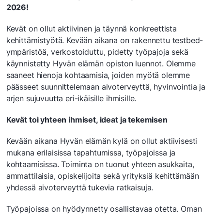
2026!
Kevät on ollut aktiivinen ja täynnä konkreettista
kehittämistyötä. Kevään aikana on rakennettu testbed-
ympäristöä, verkostoiduttu, pidetty työpajoja sekä
käynnistetty Hyvän elämän opiston luennot. Olemme
saaneet hienoja kohtaamisia, joiden myötä olemme
päässeet suunnittelemaan aivoterveyttä, hyvinvointia ja
arjen sujuvuutta eri-ikäisille ihmisille.
Kevät toi yhteen ihmiset, ideat ja tekemisen
Kevään aikana Hyvän elämän kylä on ollut aktiivisesti
mukana erilaisissa tapahtumissa, työpajoissa ja
kohtaamisissa. Toiminta on tuonut yhteen asukkaita,
ammattilaisia, opiskelijoita sekä yrityksiä kehittämään
yhdessä aivoterveyttä tukevia ratkaisuja.
Työpajoissa on hyödynnetty osallistavaa otetta. Oman