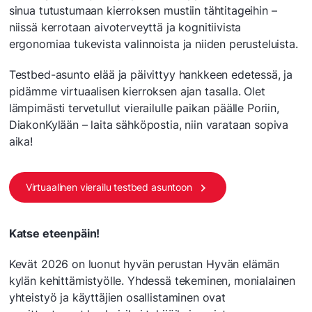
sinua tutustumaan kierroksen mustiin tähtitageihin –
niissä kerrotaan aivoterveyttä ja kognitiivista
ergonomiaa tukevista valinnoista ja niiden perusteluista.
Testbed-asunto elää ja päivittyy hankkeen edetessä, ja
pidämme virtuaalisen kierroksen ajan tasalla. Olet
lämpimästi tervetullut vierailulle paikan päälle Poriin,
DiakonKylään – laita sähköpostia, niin varataan sopiva
aika!
Virtuaalinen vierailu testbed asuntoon
Katse eteenpäin!
Kevät 2026 on luonut hyvän perustan Hyvän elämän
kylän kehittämistyölle. Yhdessä tekeminen, monialainen
yhteistyö ja käyttäjien osallistaminen ovat