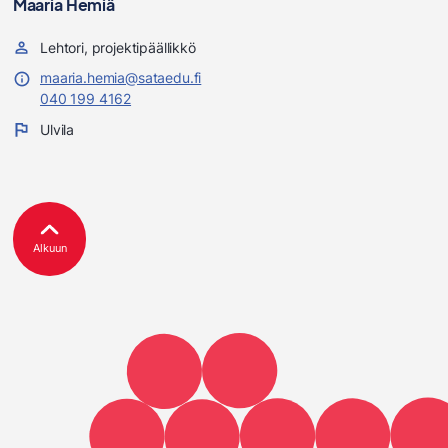
Maaria Hemiä
Lehtori, projektipäällikkö
maaria.hemia@sataedu.fi
040 199 4162
Ulvila
Alkuun