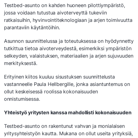
Testbed-asunto on kahden huoneen pilottiympäristö,
jossa voidaan tutustua aivoterveyttä tukeviin
ratkaisuihin, hyvinvointiteknologiaan ja arjen toimivuutta
parantaviin käytäntöihin.
Asunnon suunnittelussa ja toteutuksessa on hyödynnetty
tutkittua tietoa aivoterveydestä, esimerkiksi ympäristön
selkeyden, valaistuksen, materiaalien ja arjen sujuvuuden
merkityksestä.
Erityinen kiitos kuuluu sisustuksen suunnittelusta
vastanneelle Paula Hellbergille, jonka asiantuntemus on
ollut keskeisessä roolissa kokonaisuuden
onnistumisessa.
Yhteistyö yritysten kanssa mahdollisti kokonaisuuden
Testbed-asunto on rakentunut vahvan ja monialaisen
yritysyhteistyön kautta. Mukana on ollut useita yrityksiä,