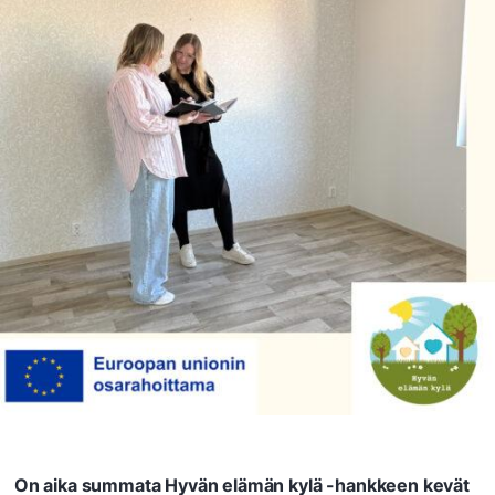
On aika summata Hyvän elämän kylä -hankkeen kevät