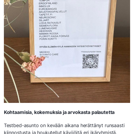
Kohtaamisia, kokemuksia ja arvokasta palautetta
Testbed-asunto on kevään aikana herättänyt runsaasti
kiinnostusta ja houkutellut kävijöitä eri ikäryhmistä.