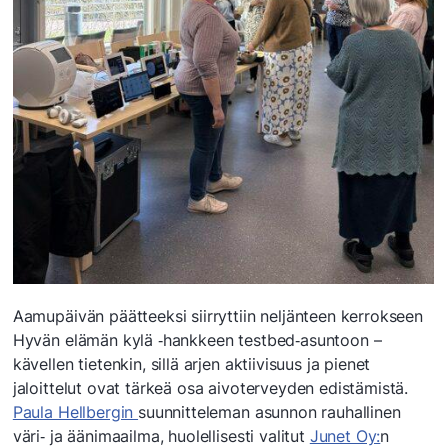
Aamupäivän päätteeksi siirryttiin neljänteen kerrokseen
Hyvän elämän kylä ‑hankkeen testbed‑asuntoon –
kävellen tietenkin, sillä arjen aktiivisuus ja pienet
jaloittelut ovat tärkeä osa aivoterveyden edistämistä.
Paula Hellbergin
suunnitteleman asunnon rauhallinen
väri‑ ja äänimaailma, huolellisesti valitut
Junet Oy:
n