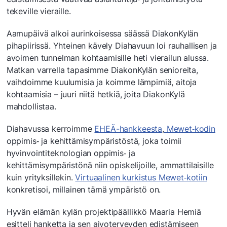
tekeville vieraille.
Aamupäivä alkoi aurinkoisessa säässä DiakonKylän
pihapiirissä. Yhteinen kävely Diahavuun loi rauhallisen ja
avoimen tunnelman kohtaamisille heti vierailun alussa.
Matkan varrella tapasimme DiakonKylän senioreita,
vaihdoimme kuulumisia ja koimme lämpimiä, aitoja
kohtaamisia – juuri niitä hetkiä, joita DiakonKylä
mahdollistaa.
Diahavussa kerroimme
EHEÄ-hankkeesta
,
Mewet‑kodin
oppimis‑ ja kehittämisympäristöstä, joka toimii
hyvinvointiteknologian oppimis‑ ja
kehittämisympäristönä niin opiskelijoille, ammattilaisille
kuin yrityksillekin.
Virtuaalinen kurkistus Mewet‑kotiin
konkretisoi, millainen tämä ympäristö on.
Hyvän elämän kylän projektipäällikkö Maaria Hemiä
esitteli hanketta ja sen aivoterveyden edistämiseen