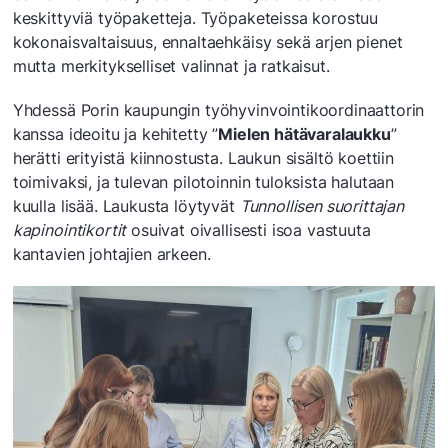
keskittyviä työpaketteja. Työpaketeissa korostuu
kokonaisvaltaisuus, ennaltaehkäisy sekä arjen pienet
mutta merkitykselliset valinnat ja ratkaisut.
Yhdessä Porin kaupungin työhyvinvointikoordinaattorin
kanssa ideoitu ja kehitetty ”
Mielen hätävaralaukku
”
herätti erityistä kiinnostusta. Laukun sisältö koettiin
toimivaksi, ja tulevan pilotoinnin tuloksista halutaan
kuulla lisää. Laukusta löytyvät
Tunnollisen suorittajan
kapinointikortit
osuivat oivallisesti isoa vastuuta
kantavien johtajien arkeen.