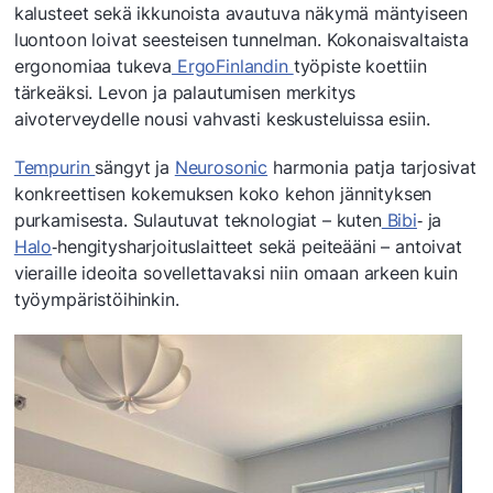
kalusteet sekä ikkunoista avautuva näkymä mäntyiseen
luontoon loivat seesteisen tunnelman. Kokonaisvaltaista
ergonomiaa tukeva
ErgoFinlandin
työpiste koettiin
tärkeäksi. Levon ja palautumisen merkitys
aivoterveydelle nousi vahvasti keskusteluissa esiin.
Tempurin
sängyt ja
Neurosonic
harmonia patja tarjosivat
konkreettisen kokemuksen koko kehon jännityksen
purkamisesta. Sulautuvat teknologiat – kuten
Bibi
‑ ja
Halo
‑hengitysharjoituslaitteet sekä peiteääni – antoivat
vieraille ideoita sovellettavaksi niin omaan arkeen kuin
työympäristöihinkin.