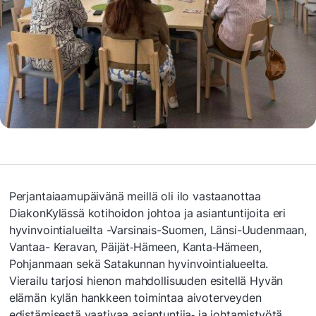
Perjantaiaamupäivänä meillä oli ilo vastaanottaa
DiakonKylässä kotihoidon johtoa ja asiantuntijoita eri
hyvinvointialueilta -Varsinais-Suomen, Länsi-Uudenmaan,
Vantaa- Keravan, Päijät‑Hämeen, Kanta‑Hämeen,
Pohjanmaan sekä Satakunnan hyvinvointialueelta.
Vierailu tarjosi hienon mahdollisuuden esitellä Hyvän
elämän kylän hankkeen toimintaa aivoterveyden
edistämisestä vaativaa asiantuntija‑ ja johtamistyötä