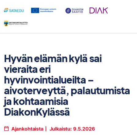
Siirry
sisältöön
Hyvän elämän kylä sai
vieraita eri
hyvinvointialueilta –
aivoterveyttä, palautumista
ja kohtaamisia
DiakonKylässä
Ajankohtaista
Julkaistu:
9.5.2026