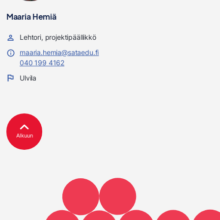
Maaria Hemiä
Lehtori, projektipäällikkö
maaria.hemia@sataedu.fi
040 199 4162
Ulvila
Alkuun